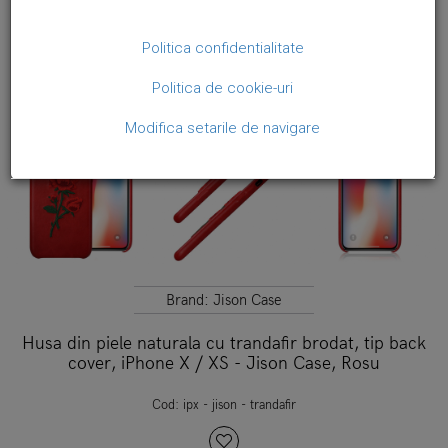
Politica confidentialitate
Politica de cookie-uri
Modifica setarile de navigare
Brand:
Jison Case
Husa din piele naturala cu trandafir brodat, tip back
cover, iPhone X / XS - Jison Case, Rosu
Cod:
ipx - jison - trandafir