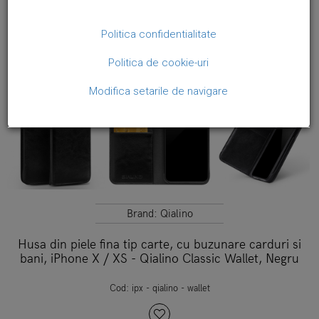
Politica confidentialitate
Politica de cookie-uri
Modifica setarile de navigare
Brand:
Qialino
Husa din piele fina tip carte, cu buzunare carduri si
bani, iPhone X / XS - Qialino Classic Wallet, Negru
Cod:
ipx - qialino - wallet