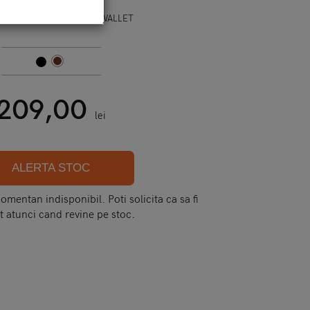
HONE 14 PRO MAX - Q - WALLET
209,00
lei
ALERTA STOC
mentan indisponibil. Poti solicita ca sa fi
t atunci cand revine pe stoc.