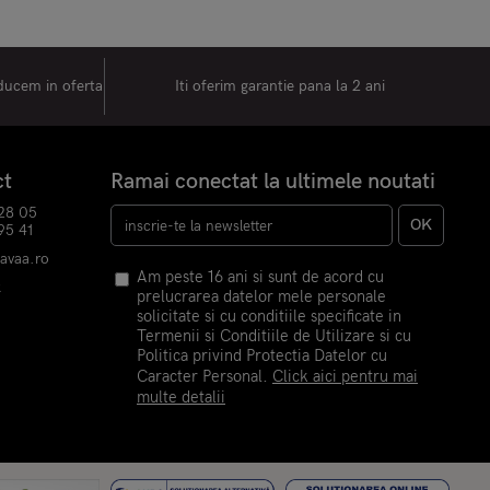
oducem in oferta
Iti oferim garantie pana la 2 ani
ct
Ramai conectat la ultimele noutati
28 05
OK
95 41
havaa.ro
Am peste 16 ani si sunt de acord cu
k
prelucrarea datelor mele personale
m
solicitate si cu conditiile specificate in
Termenii si Conditiile de Utilizare si cu
Politica privind Protectia Datelor cu
Caracter Personal.
Click aici pentru mai
multe detalii