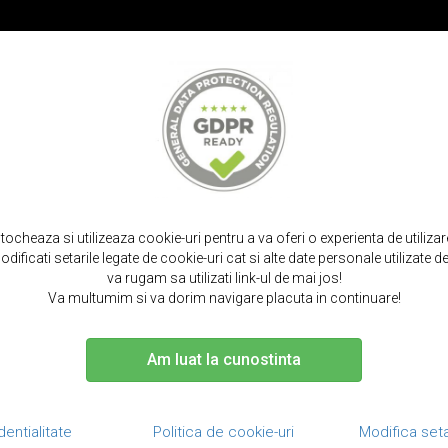
PROMOT
IRPODS
CURELE SMARTWATCH
TOCURI SI SACULETI
PORTOFELE S
le fina tip carte, cu buzunare carduri si bani, iphone 14 pro max - qialino
stocheaza si utilizeaza cookie-uri pentru a va oferi o experienta de utiliza
dificati setarile legate de cookie-uri cat si alte date personale utilizate
va rugam sa utilizati link-ul de mai jos!
Va multumim si va dorim navigare placuta in continuare!
Am luat la cunostinta
Husa din piele
carduri si 
Qialino Cl
dentialitate
Politica de cookie-uri
Modifica seta