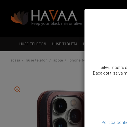
HUSE TELEFON
HUSE TABLETA
HUSE LAPTOP
HUSE A
acasa
huse telefon
apple
iphone 14 pro max
husa din pie
Site-ul nostru 
Daca doriti sa va mo
Politica confi