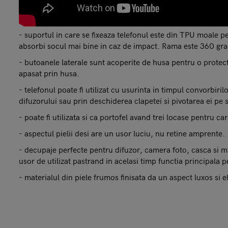
- suportul in care se fixeaza telefonul este din TPU moale p
absorbi socul mai bine in caz de impact. Rama este 360 grad
- butoanele laterale sunt acoperite de husa pentru o protecti
apasat prin husa.
- telefonul poate fi utilizat cu usurinta in timpul convorbiri
difuzorului sau prin deschiderea clapetei si pivotarea ei pe
- poate fi utilizata si ca portofel avand trei locase pentru c
- aspectul pielii desi are un usor luciu, nu retine amprente.
- decupaje perfecte pentru difuzor, camera foto, casca si mi
usor de utilizat pastrand in acelasi timp functia principala p
- materialul din piele frumos finisata da un aspect luxos si 