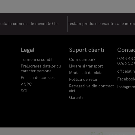
tuita la comenzi de minim 50 lei
Testam produsele inainte sa le intr
Legal
Suport clienti
Conta
0743 48 
Termeni si conditii
Cum cumpar?
0766 52 
Prelucrarea datelor cu
Livrare si transport
caracter personal
office(at)
Modalitati de plata
Politica de cookies
Faceboo
Politica de retur
ANPC
Retrageti-va din contract
Instagra
SOL
aici
Garantii