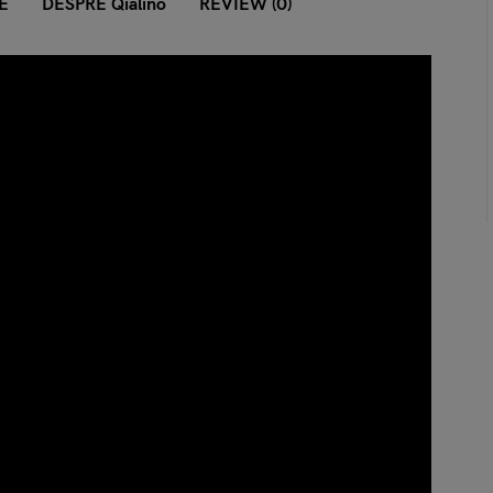
E
DESPRE Qialino
REVIEW (0)