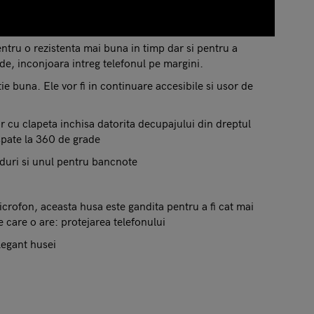
entru o rezistenta mai buna in timp dar si pentru a
e, inconjoara intreg telefonul pe margini.
e buna. Ele vor fi in continuare accesibile si usor de
lor cu clapeta inchisa datorita decupajului din dreptul
 spate la 360 de grade
arduri si unul pentru bancnote
crofon, aceasta husa este gandita pentru a fi cat mai
e care o are: protejarea telefonului
elegant husei