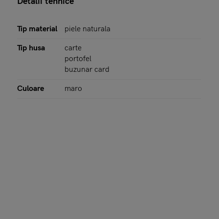
Detalii tehnice
Tip material
piele naturala
Tip husa
carte
portofel
buzunar card
Culoare
maro