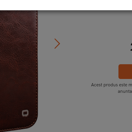
Cod:
IP
Acest produs este mo
anunta